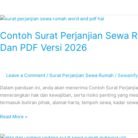
Contoh
Surat
Contoh Surat Perjanjian Sewa
Perjanjian
Sewa
Dan PDF Versi 2026
Rumah
Lengkap
Dalam
Bentuk
Leave a Comment
/
Surat Perjanjian Sewa Rumah
/
Sewanify
Word
dan
Dalam panduan ini, anda akan menerima Contoh Surat Perjanji
PDF
menerangkan hak dan kewajiban, serta risiko penting yang mes
Versi
termasuk butiran pihak, alamat harta, tempoh sewa, kadar sew
2026
Read More »
Akta