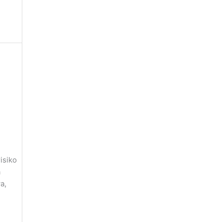
isiko
a
a,