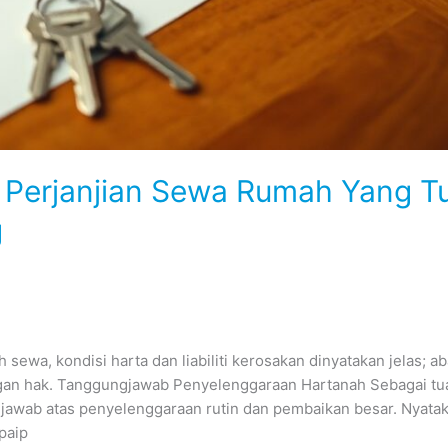
t Perjanjian Sewa Rumah Yang T
g
sewa, kondisi harta dan liabiliti kerosakan dinyatakan jelas; a
gan hak. Tanggungjawab Penyelenggaraan Hartanah Sebagai tu
gjawab atas penyelenggaraan rutin dan pembaikan besar. Nyata
paip