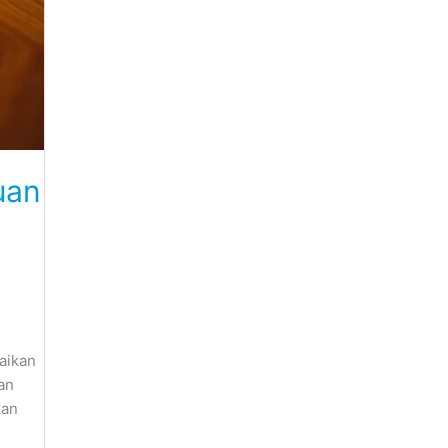
uan
baikan
an
kan