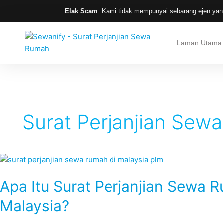
Skip
Elak Scam
: Kami tidak mempunyai sebarang ejen yang
to
content
Laman Utama
Surat Perjanjian Sew
Apa
Itu
Apa Itu Surat Perjanjian Sewa 
Surat
Perjanjian
Malaysia?
Sewa
Rumah