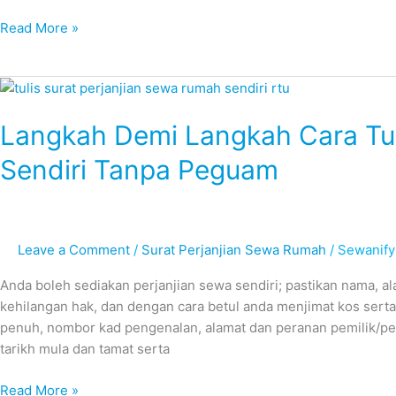
Read More »
Langkah
Demi
Langkah Demi Langkah Cara Tul
Langkah
Cara
Sendiri Tanpa Peguam
Tulis
Surat
Perjanjian
Sewa
Leave a Comment
/
Surat Perjanjian Sewa Rumah
/
Sewanify
Rumah
Sendiri
Anda boleh sediakan perjanjian sewa sendiri; pastikan nama, al
Tanpa
kehilangan hak, dan dengan cara betul anda menjimat kos sert
Peguam
penuh, nombor kad pengenalan, alamat dan peranan pemilik/pe
tarikh mula dan tamat serta
Read More »