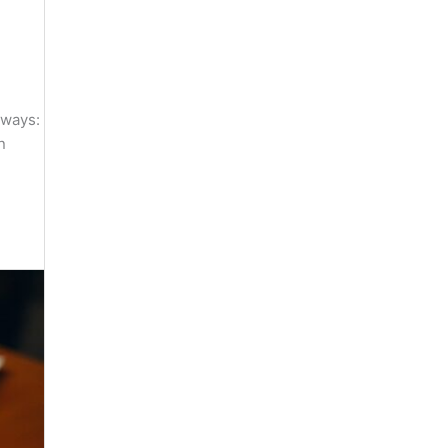
aways:
n