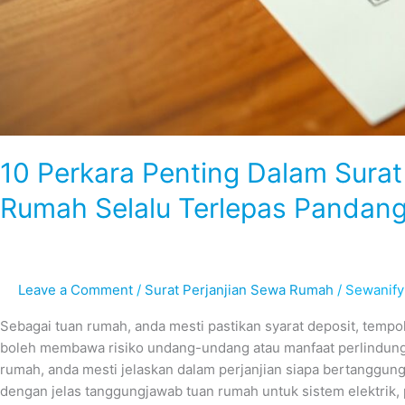
10 Perkara Penting Dalam Sura
Rumah Selalu Terlepas Pandan
Leave a Comment
/
Surat Perjanjian Sewa Rumah
/
Sewanify
Sebagai tuan rumah, anda mesti pastikan syarat deposit, tempoh 
boleh membawa risiko undang-undang atau manfaat perlindun
rumah, anda mesti jelaskan dalam perjanjian siapa bertanggun
dengan jelas tanggungjawab tuan rumah untuk sistem elektrik, 