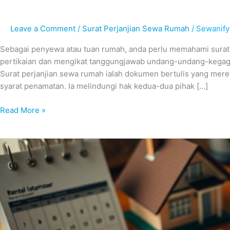
dan
Kenapa
Leave a Comment
/
Surat Perjanjian Sewa Rumah
/
Sewanify
Ia
Wajib
Sebagai penyewa atau tuan rumah, anda perlu memahami surat 
Ada
pertikaian dan mengikat tanggungjawab undang-undang-kegaga
di
Surat perjanjian sewa rumah ialah dokumen bertulis yang mere
Malaysia?
syarat penamatan. Ia melindungi hak kedua-dua pihak […]
Read More »
10
Perkara
Penting
Dalam
Surat
Perjanjian
Sewa