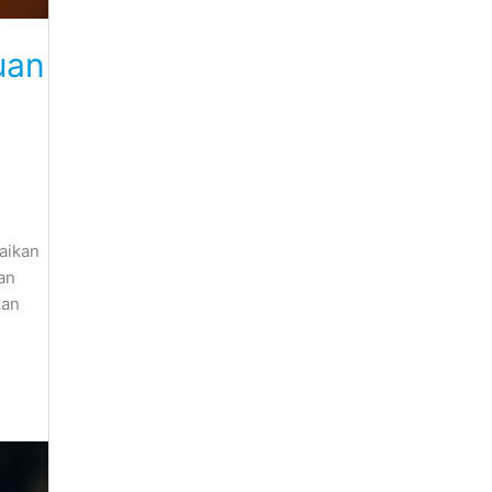
uan
baikan
an
kan